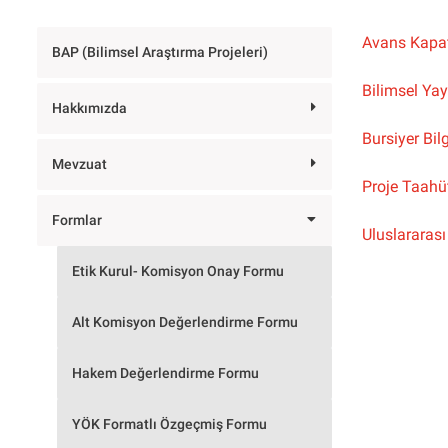
kullanıcılara
Avans Kapa
göre
BAP (Bilimsel Araştırma Projeleri)
ayarlamak
Bilimsel Yay
için
Hakkımızda
Control-
Bursiyer Bil
F11
tuşlarına
Mevzuat
Proje Taah
basın;
erişilebilirlik
Formlar
Uluslararas
menüsünü
açmak
Etik Kurul- Komisyon Onay Formu
için
Control-
Alt Komisyon Değerlendirme Formu
F10
tuşlarına
Hakem Değerlendirme Formu
basın.
YÖK Formatlı Özgeçmiş Formu