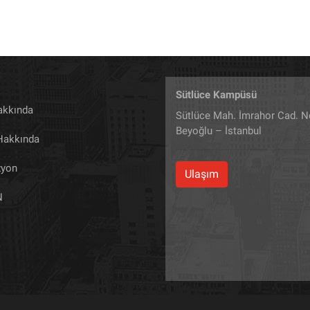
Sütlüce Kampüsü
akkında
Sütlüce Mah. İmrahor Cad. N
Beyoğlu – İstanbul
 Hakkında
zyon
Ulaşım
N