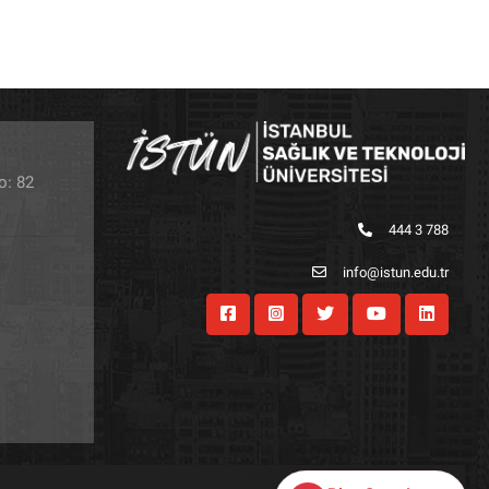
o: 82
444 3 788
info@istun.edu.tr