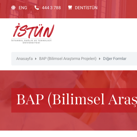
Lütfen
ENG
444 3 788
DENTİSTÜN
dikkat:
Bu
web
sitesinde,
erişilebilirliği
destekleyen
bir
Anasayfa
BAP (Bilimsel Araştırma Projeleri)
Diğer Formlar
"Nagish
BiClick"
sistemi
bulunur.
web
BAP (Bilimsel Araş
sitesini
ekran
okuyucusu
kullanan
görme
engelli