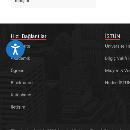
İletişim
Hızlı Bağlantılar
İSTÜN
Üniversite
Üniversite H
Eri&#351;ilebilirlik
Akademik
Bilgiç Vakfı
Öğrenci
Misyon & Vi
Blackboard
Neden İSTÜ
Kütüphane
İletişim