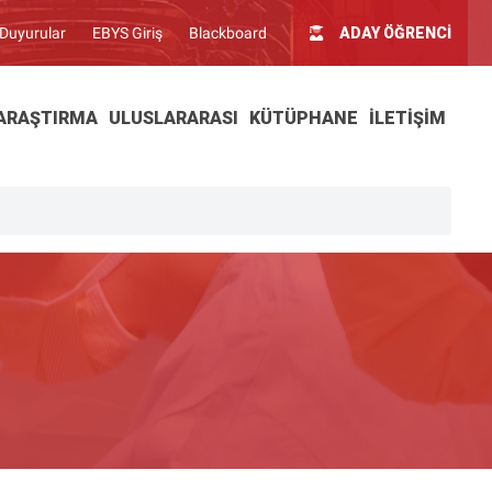
Duyurular
EBYS Giriş
Blackboard
ADAY ÖĞRENCİ
ARAŞTIRMA
ULUSLARARASI
KÜTÜPHANE
İLETIŞIM