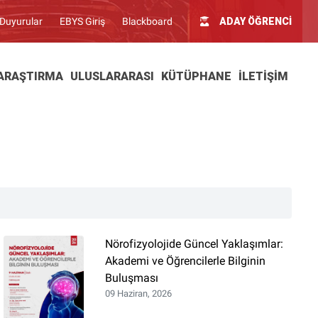
Duyurular
EBYS Giriş
Blackboard
ADAY ÖĞRENCİ
ARAŞTIRMA
ULUSLARARASI
KÜTÜPHANE
İLETIŞIM
Nörofizyolojide Güncel Yaklaşımlar:
Akademi ve Öğrencilerle Bilginin
Buluşması
09 Haziran, 2026