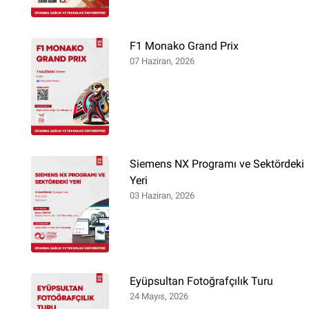
kullanıcılara
göre
F1 Monako Grand Prix
ayarlamak
07 Haziran, 2026
için
Control-
F11
tuşlarına
basın;
erişilebilirlik
menüsünü
Siemens NX Programı ve Sektördeki
açmak
Yeri
için
03 Haziran, 2026
Control-
F10
tuşlarına
basın.
Eyüpsultan Fotoğrafçılık Turu
24 Mayıs, 2026