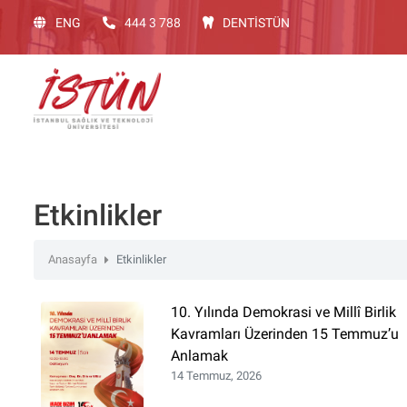
Lütfen
ENG
444 3 788
DENTİSTÜN
dikkat:
Bu
web
sitesinde,
erişilebilirliği
destekleyen
bir
"Nagish
BiClick"
Etkinlikler
sistemi
bulunur.
Anasayfa
Etkinlikler
web
sitesini
10. Yılında Demokrasi ve Millî Birlik
ekran
Kavramları Üzerinden 15 Temmuz’u
okuyucusu
Anlamak
kullanan
14 Temmuz, 2026
görme
engelli