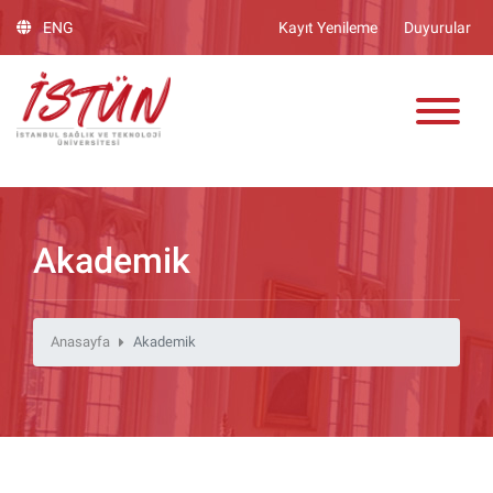
Lütfen
ENG
Kayıt Yenileme
Duyurular
dikkat:
Bu
ADAY ÖĞRENCİ
web
sitesinde,
erişilebilirliği
destekleyen
bir
"Nagish
BiClick"
Akademik
sistemi
bulunur.
Anasayfa
Akademik