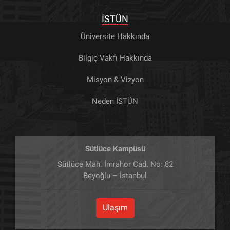
İSTÜN
Üniversite Hakkında
Bilgiç Vakfı Hakkında
Misyon & Vizyon
Neden İSTÜN
Sütlüce Kampüsü
Sütlüce Mah. İmrahor Cad. No: 82
Beyoğlu – İstanbul
Ulaşım