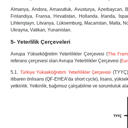
Almanya, Andora, Arnavutluk, Avusturya, Azerbaycan, Be
Finlandiya, Fransa, Hırvatistan, Hollanda, İrlanda, İs
Lihtenştayn, Litvanya, Lüksemburg, Macaristan, Malta, N
Ukrayna, Vatikan, Yunanistan.
5- Yeterlilik Çerçeveleri
The Frame
Avrupa Yükseköğretim Yeterlilikler Çerçevesi (
Eur
referans çerçevesi olan Avrupa Yeterlilikler Çerçevesi (
Türkiye Yükseköğretim Yeterlilikler Çerçevesi
5.1.
(TYYÇ
itibaren önlisans (QF-EHEA’da short cycle), lisans, yüksek li
yetkinlik. Yetkinlik, bağımsız çalışabilme ve sorumluluk ala