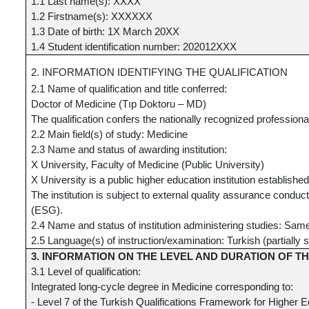
1.1 Last name(s): XXXX
1.2 Firstname(s): XXXXXX
1.3 Date of birth: 1X March 20XX
1.4 Student identification number: 202012XXX
2. INFORMATION IDENTIFYING THE QUALIFICATION
2.1 Name of qualification and title conferred:
Doctor of Medicine (Tıp Doktoru – MD)
The qualification confers the nationally recognized professional
2.2 Main field(s) of study: Medicine
2.3 Name and status of awarding institution:
X University, Faculty of Medicine (Public University)
X University is a public higher education institution establi
The institution is subject to external quality assurance con
(ESG).
2.4 Name and status of institution administering studies: Same
2.5 Language(s) of instruction/examination: Turkish (partially 
3. INFORMATION ON THE LEVEL AND DURATION OF TH
3.1 Level of qualification:
Integrated long-cycle degree in Medicine corresponding to:
- Level 7 of the Turkish Qualifications Framework for Higher