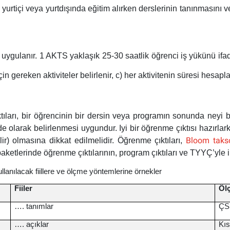
yurtiçi veya yurtdışında eğitim alırken derslerinin tanınmasını v
 uygulanır. 1 AKTS yaklaşık 25-30 saatlik öğrenci iş yükünü ifade
 için gereken aktiviteler belirlenir, c) her aktivitenin süresi hes
ıları, bir öğrencinin bir dersin veya programın sonunda neyi bil
e olarak belirlenmesi uygundur. Iyi bir öğrenme çıktısı hazırlarken
Bloom taks
ir) olmasına dikkat edilmelidir. Öğrenme çıktıları,
i paketlerinde öğrenme çıktılarının, program çıktıları ve TYYÇ’yle il
llanılacak fiillere ve ölçme yöntemlerine örnekler
Fiiler
Öl
…. tanımlar
ÇS
…. açıklar
Kıs