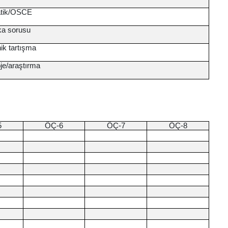
atik/OSCE
ka sorusu
nik tartışma
je/araştırma
5
ÖÇ-6
ÖÇ-7
ÖÇ-8