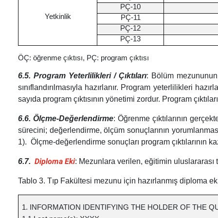
PÇ-10
Yetkinlik
PÇ-11
PÇ-12
PÇ-13
ÖÇ: öğrenme çıktısı, PÇ: program çıktısı
6.5. Program Yeterlilikleri / Çıktıları
:
Bölüm mezununun han
sınıflandırılmasıyla hazırlanır. Program yeterlilikleri haz
sayıda program çıktısının yönetimi zordur. Program çıktıları
6.6. Ölçme-Değerlendirme
: Öğrenme çıktılarının gerçekt
sürecini; değerlendirme, ölçüm sonuçlarının yorumlanması v
1).
Ölçme-değerlendirme sonuçları program çıktılarının kazan
Diploma Eki
6.7.
:
Mezunlara verilen, eğitimin uluslararası ta
Tablo 3. Tıp Fakültesi mezunu için hazırlanmış diploma ek
1. INFORMATION IDENTIFYING THE HOLDER OF THE Q