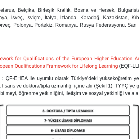
larus, Belçika, Birleşik Krallık, Bosna ve Hersek, Bulgaris
panya, İsveç, İsviçre, İtalya, İzlanda, Karadağ, Kazakistan,
orveç, Polonya, Portekiz, Romanya, Rusya Federasyonu, San M
work for Qualifications of the European Higher Education A
opean Qualifications Framework for Lifelong Learning
(EQF-LLL
)
: QF-EHEA ile uyumlu olarak Türkiye’deki yükseköğretim yeterl
sans ve doktora/tıpta uzmanlığı içine alır (Şekil 1). TYYÇ’ye göre
bilmeyi, öğrenme yetkinliğini, iletişim ve sosyal yetkinliği ve al