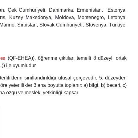
tan, Çek Cumhuriyeti, Danimarka, Ermenistan,
Estonya,
 Kıbrıs, Kuzey Makedonya, Moldova, Montenegro, Letonya,
arino, Sırbistan, Slovak Cumhuriyeti, Slovenya, Türkiye,
rea
(QF-EHEA))
, öğrenme çıktıları temelli 8 düzeyli ortak
))
ile uyumludur.
iliklerin sınıflandırıldığı ulusal çerçevedir. 5. düzeyden
 yeterlilikler 3 ana boyutta toplanır: a) bilgi, b) beceri, c)
ana özgü ve mesleki yetkinliği kapsar.