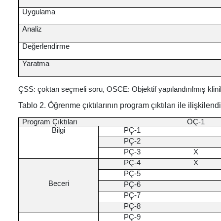
Uygulama
Analiz
Değerlendirme
Yaratma
ÇSS: çoktan seçmeli soru, OSCE: Objektif yapılandırılmış klini
Tablo 2. Öğrenme çıktılarının program çıktıları ile ilişkilendi
Program Çıktıları
ÖÇ-1
Bilgi
PÇ-1
PÇ-2
PÇ-3
X
PÇ-4
X
PÇ-5
Beceri
PÇ-6
PÇ-7
PÇ-8
PÇ-9