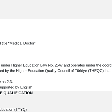
 title “Medical Doctor”.
shed under Higher Education Law No. 2547 and operates under the coord
ducted by the Higher Education Quality Council of Türkiye (THEQC) in
 as 2.3.
supported by English)
E QUALIFICATION
 Education (TYYÇ)