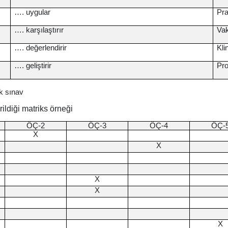
…. uygular
Pr
…. karşılaştırır
Va
…. değerlendirir
Kli
…. geliştirir
Pro
k sınav
rildiği matriks örneği
ÖÇ-2
ÖÇ-3
ÖÇ-4
ÖÇ-
X
X
X
X
X