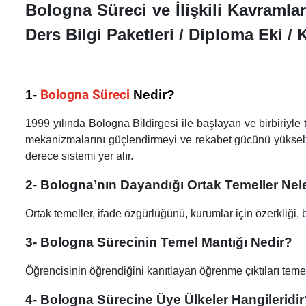
Bologna Süreci ve İlişkili Kavramla
kullanıcılara
göre
Ders Bilgi Paketleri / Diploma Eki /
ayarlamak
için
Control-
1-
Bologna Süreci
Nedir?
F11
tuşlarına
1999 yılında Bologna Bildirgesi ile başlayan ve birbiriyl
basın;
mekanizmalarını güçlendirmeyi ve rekabet gücünü yükseltm
erişilebilirlik
derece sistemi yer alır.
menüsünü
açmak
2- Bologna’nın Dayandığı Ortak Temeller Nel
için
Control-
Ortak temeller, ifade özgürlüğünü, kurumlar için özerkliği,
F10
3- Bologna Sürecinin Temel Mantığı Nedir?
tuşlarına
basın.
Öğrencisinin öğrendiğini kanıtlayan öğrenme çıktıları teme
4- Bologna Sürecine Üye Ülkeler Hangileridi