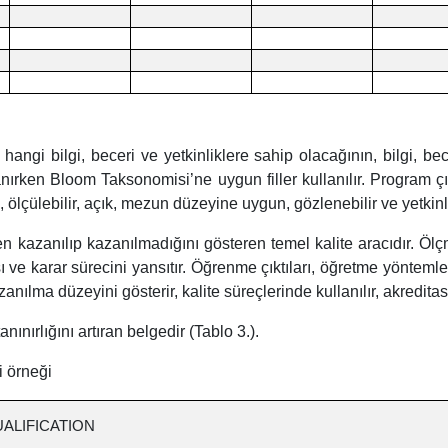
gi bilgi, beceri ve yetkinliklere sahip olacağının, bilgi, bec
ırlanırken Bloom Taksonomisi’ne uygun filler kullanılır. Program
, ölçülebilir, açık, mezun düzeyine uygun, gözlenebilir ve yetkinl
en kazanılıp kazanılmadığını gösteren temel kalite aracıdır. Ölçm
e karar sürecini yansıtır. Öğrenme çıktıları, öğretme yöntemler
ılma düzeyini gösterir, kalite süreçlerinde kullanılır, akreditas
nınırlığını artıran belgedir
(Tablo 3.).
i örneği
UALIFICATION