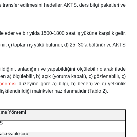
e transfer edilmesini hedefler. AKTS, ders bilgi paketleri ve
 eder ve bir yılda 1500-1800 saat iş yüküne karşılık gelir.
aplanır, ç) toplam iş yükü bulunur, d) 25–30’a bölünür ve AKTS
diğini, anladığını ve yapabildiğini ölçülebilir olarak ifade
 a) ölçülebilir, b) açık (yoruma kapalı), c) gözlenebilir, ç)
onomisi
düzeyine göre a) bilgi, b) beceri) ve c) yetkinlik
işkilendirildiği matriksler hazırlanmalıdır (Tablo 2).
çme Yöntemi
S
a cevaplı soru