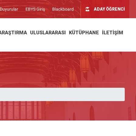
Duyurular
EBYS Giriş
Blackboard
ADAY ÖĞRENCİ
ARAŞTIRMA
ULUSLARARASI
KÜTÜPHANE
İLETIŞIM