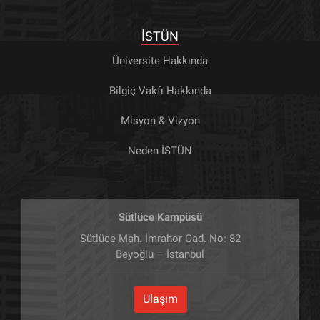
İSTÜN
Üniversite Hakkında
Bilgiç Vakfı Hakkında
Misyon & Vizyon
Neden İSTÜN
Sütlüce Kampüsü
Sütlüce Mah. İmrahor Cad. No: 82
Beyoğlu – İstanbul
Ulaşım