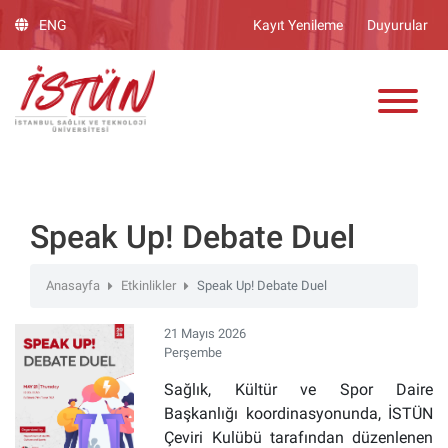
Lütfen
ENG
Kayıt Yenileme
Duyurular
dikkat:
Bu
ADAY ÖĞRENCİ
web
sitesinde,
erişilebilirliği
destekleyen
bir
"Nagish
BiClick"
Speak Up! Debate Duel
sistemi
bulunur.
Anasayfa
Etkinlikler
Speak Up! Debate Duel
21 Mayıs 2026
Perşembe
Sağlık, Kültür ve Spor Daire
Başkanlığı koordinasyonunda, İSTÜN
Çeviri Kulübü tarafından düzenlenen