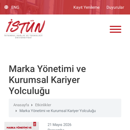
Lütfen
ENG
Kayıt Yenileme
Duyurular
dikkat:
Bu
ADAY ÖĞRENCİ
web
sitesinde,
erişilebilirliği
destekleyen
bir
"Nagish
BiClick"
Marka Yönetimi ve
sistemi
Kurumsal Kariyer
bulunur.
Yolculuğu
Anasayfa
Etkinlikler
Marka Yönetimi ve Kurumsal Kariyer Yolculuğu
21 Mayıs 2026