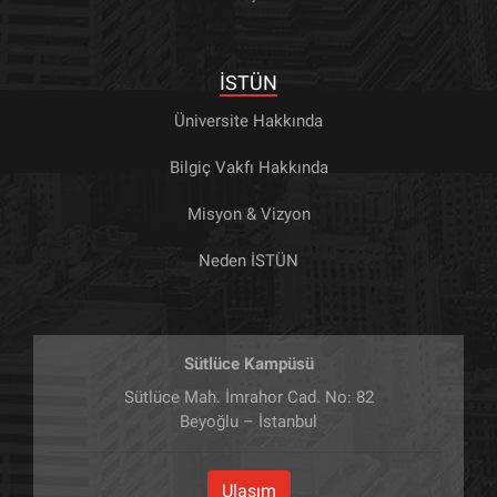
İSTÜN
Üniversite Hakkında
Bilgiç Vakfı Hakkında
Misyon & Vizyon
Neden İSTÜN
Sütlüce Kampüsü
Sütlüce Mah. İmrahor Cad. No: 82
Beyoğlu – İstanbul
Ulaşım