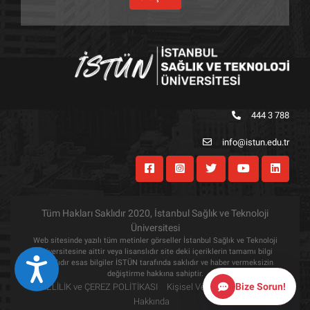
444 3 788
info@istun.edu.tr
Tüm Hakları Saklıdır 2020, İstanbul Sağlık ve Teknoloji
Üniversitesi
Web sitesinde yazılı tüm metinler görseller İstanbul Sağlık ve Teknoloji
Üniversitesine aittir veya lisanslıdır site deki içeriklerin tamamı bilgi
Eri&#351;ilebilirlik
amaçlıdır esas bilgiler İSTÜN tarafında saklıdır ve haber vermeksizin
değiştirme hakkına sahiptir.
Bize Sorun!
GİZLİLİK ve ÇEREZ POLİTİKASI
Kişisel Verilerin Korunması
Hakkında