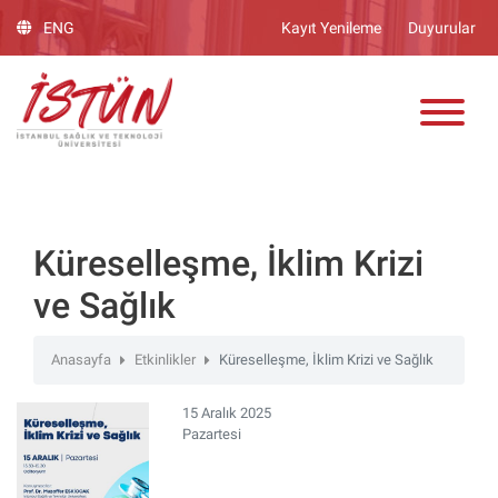
Lütfen
ENG
Kayıt Yenileme
Duyurular
dikkat:
Bu
ADAY ÖĞRENCİ
web
sitesinde,
erişilebilirliği
destekleyen
bir
"Nagish
BiClick"
Küreselleşme, İklim Krizi
sistemi
ve Sağlık
bulunur.
Anasayfa
Etkinlikler
Küreselleşme, İklim Krizi ve Sağlık
15 Aralık 2025
Pazartesi