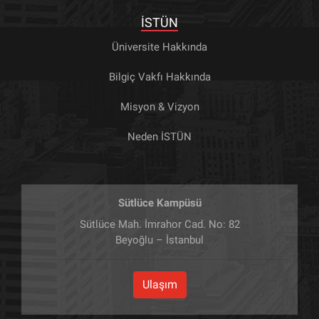
İSTÜN
Üniversite Hakkında
Bilgiç Vakfı Hakkında
Misyon & Vizyon
Neden İSTÜN
Sütlüce Kampüsü
Sütlüce Mah. İmrahor Cad. No: 82
Beyoğlu – İstanbul
Ulaşım