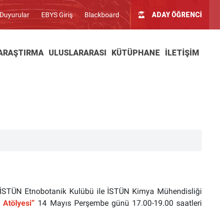
Duyurular
EBYS Giriş
Blackboard
ADAY ÖĞRENCİ
ARAŞTIRMA
ULUSLARARASI
KÜTÜPHANE
İLETIŞIM
, İSTÜN Etnobotanik Kulübü ile İSTÜN Kimya Mühendisliği
Atölyesi”
14 Mayıs Perşembe günü 17.00-19.00 saatleri