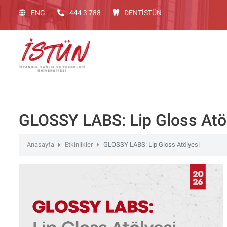
Lütfen
ENG
444 3 788
DENTİSTÜN
dikkat:
Bu
web
sitesinde,
erişilebilirliği
destekleyen
bir
"Nagish
BiClick"
GLOSSY LABS: Lip Gloss Atö
sistemi
bulunur.
Anasayfa
Etkinlikler
GLOSSY LABS: Lip Gloss Atölyesi
web
sitesini
ekran
okuyucusu
kullanan
görme
engelli