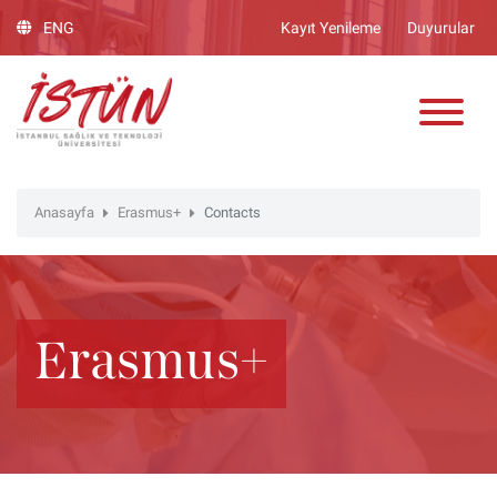
Lütfen
ENG
Kayıt Yenileme
Duyurular
dikkat:
Bu
ADAY ÖĞRENCİ
web
sitesinde,
erişilebilirliği
destekleyen
bir
Anasayfa
Erasmus+
Contacts
"Nagish
BiClick"
sistemi
bulunur.
Erasmus+