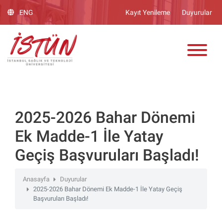
Lütfen
ENG
Kayıt Yenileme
Duyurular
dikkat:
Bu
ADAY ÖĞRENCİ
web
sitesinde,
erişilebilirliği
destekleyen
bir
"Nagish
BiClick"
2025-2026 Bahar Dönemi
sistemi
Ek Madde-1 İle Yatay
bulunur.
Geçiş Başvuruları Başladı!
Anasayfa
Duyurular
2025-2026 Bahar Dönemi Ek Madde-1 İle Yatay Geçiş
Başvuruları Başladı!