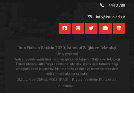
444 3 788
info@istun.edu.tr
Tüm Hakları Saklıdır 2020, İstanbul Sağlık ve Teknoloji
Üniversitesi
Web sitesinde yazılı tüm metinler görseller İstanbul Sağlık ve Teknoloji
Üniversitesine aittir veya lisanslıdır site deki içeriklerin tamamı bilgi
amaçlıdır esas bilgiler İSTÜN tarafında saklıdır ve haber vermeksizin
değiştirme hakkına sahiptir.
GİZLİLİK ve ÇEREZ POLİTİKASI
Kişisel Verilerin Korunması
Hakkında