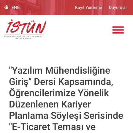
Lütfen
ENG
Kayıt Yenileme
Duyurular
dikkat:
Bu
ADAY ÖĞRENCİ
web
sitesinde,
erişilebilirliği
destekleyen
bir
"Nagish
BiClick"
"Yazılım Mühendisliğine
sistemi
Giriş" Dersi Kapsamında,
bulunur.
Öğrencilerimize Yönelik
Düzenlenen Kariyer
Planlama Söyleşi Serisinde
"E-Ticaret Teması ve