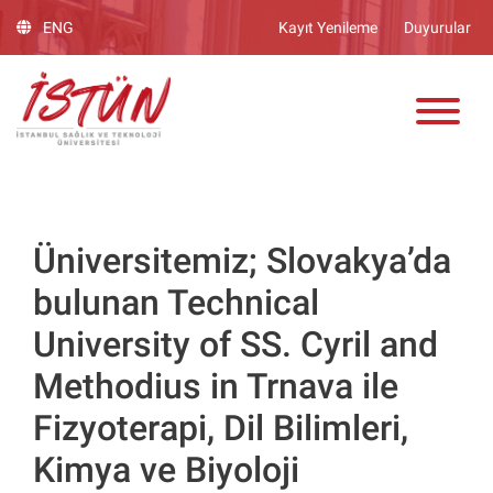
Lütfen
ENG
Kayıt Yenileme
Duyurular
dikkat:
Bu
ADAY ÖĞRENCİ
web
sitesinde,
erişilebilirliği
destekleyen
bir
"Nagish
BiClick"
Üniversitemiz; Slovakya’da
sistemi
bulunan Technical
bulunur.
University of SS. Cyril and
Methodius in Trnava ile
Fizyoterapi, Dil Bilimleri,
Kimya ve Biyoloji