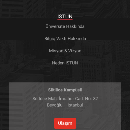
İSTÜN
Üniversite Hakkında
Bilgiç Vakfı Hakkında
Misyon & Vizyon
Neden İSTÜN
Sütlüce Kampüsü
Sütlüce Mah. İmrahor Cad. No: 82
Beyoğlu – İstanbul
Ulaşım