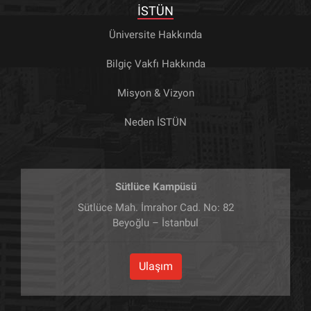
İSTÜN
Üniversite Hakkında
Bilgiç Vakfı Hakkında
Misyon & Vizyon
Neden İSTÜN
Sütlüce Kampüsü
Sütlüce Mah. İmrahor Cad. No: 82
Beyoğlu – İstanbul
Ulaşım