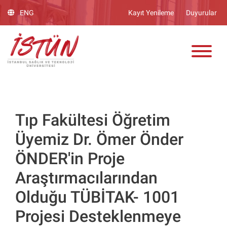
Lütfen
ENG
Kayıt Yenileme
Duyurular
dikkat:
Bu
ADAY ÖĞRENCİ
web
sitesinde,
erişilebilirliği
destekleyen
bir
"Nagish
BiClick"
Tıp Fakültesi Öğretim
sistemi
Üyemiz Dr. Ömer Önder
bulunur.
ÖNDER'in Proje
Araştırmacılarından
Olduğu TÜBİTAK- 1001
Projesi Desteklenmeye