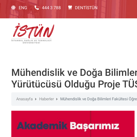
Lütfen
ENG
444 3 788
DENTİSTÜN
dikkat:
Bu
web
sitesinde,
erişilebilirliği
destekleyen
bir
"Nagish
BiClick"
Mühendislik ve Doğa Bilimler
sistemi
Yürütücüsü Olduğu Proje TÜS
bulunur.
web
sitesini
Anasayfa
Haberler
Mühendislik ve Doğa Bilimleri Fakültesi Öğr
ekran
okuyucusu
kullanan
görme
engelli