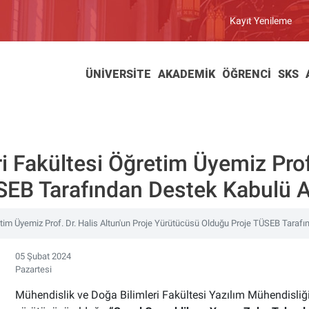
Kayıt Yenileme
ÜNIVERSITE
AKADEMIK
ÖĞRENCI
SKS
i Fakültesi Öğretim Üyemiz Prof.
EB Tarafından Destek Kabulü A
etim Üyemiz Prof. Dr. Halis Altun'un Proje Yürütücüsü Olduğu Proje TÜSEB Tarafı
05 Şubat 2024
Pazartesi
Mühendislik ve Doğa Bilimleri Fakültesi Yazılım Mühendisliği