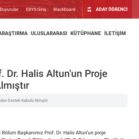
Duyurular
EBYS Giriş
Blackboard
ADAY ÖĞRENCİ
ARAŞTIRMA
ULUSLARARASI
KÜTÜPHANE
İLETIŞIM
 Dr. Halis Altun'un Proje
lmıştır
ndan Destek Kabulü Almıştır
 Bölüm Başkanımız Prof. Dr. Halis Altun’un proje