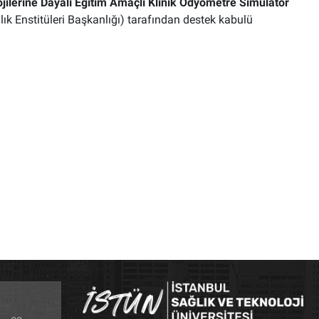
ilerine Dayalı Eğitim Amaçlı Klinik Odyometre Simülatör
lık Enstitüleri Başkanlığı) tarafından destek kabulü