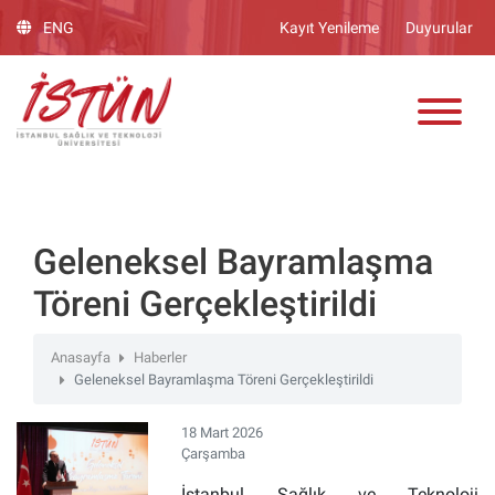
Lütfen
ENG
Kayıt Yenileme
Duyurular
dikkat:
Bu
ADAY ÖĞRENCİ
web
sitesinde,
erişilebilirliği
destekleyen
bir
"Nagish
BiClick"
Geleneksel Bayramlaşma
sistemi
Töreni Gerçekleştirildi
bulunur.
Anasayfa
Haberler
Geleneksel Bayramlaşma Töreni Gerçekleştirildi
18 Mart 2026
Çarşamba
İstanbul Sağlık ve Teknoloji