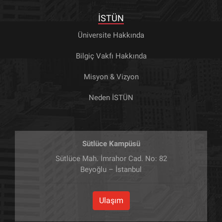
İSTÜN
Üniversite Hakkında
Bilgiç Vakfı Hakkında
Misyon & Vizyon
Neden İSTÜN
Sütlüce Kampüsü
Sütlüce Mah. İmrahor Cad. No: 82
Beyoğlu – İstanbul
Ulaşım