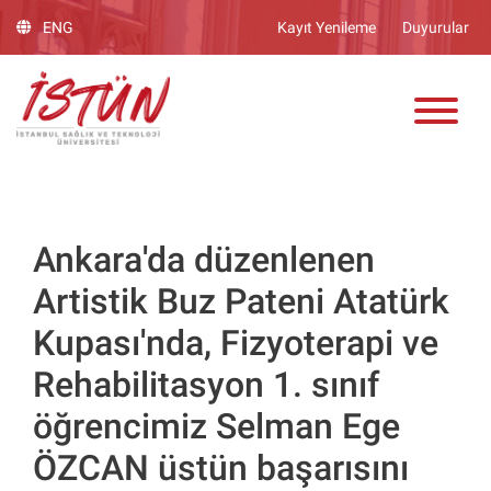
Lütfen
ENG
Kayıt Yenileme
Duyurular
dikkat:
Bu
ADAY ÖĞRENCİ
web
sitesinde,
erişilebilirliği
destekleyen
bir
"Nagish
BiClick"
Ankara'da düzenlenen
sistemi
Artistik Buz Pateni Atatürk
bulunur.
Kupası'nda, Fizyoterapi ve
Rehabilitasyon 1. sınıf
öğrencimiz Selman Ege
ÖZCAN üstün başarısını