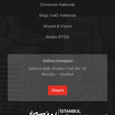
Üniversite Hakkında
Bilgiç Vakfı Hakkında
Misyon & Vizyon
Neden İSTÜN
Sütlüce Kampüsü
Sütlüce Mah. İmrahor Cad. No: 82
Beyoğlu – İstanbul
Ulaşım