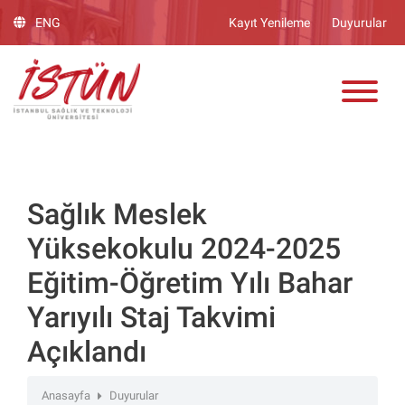
Lütfen
ENG
Kayıt Yenileme
Duyurular
dikkat:
Bu
ADAY ÖĞRENCİ
web
sitesinde,
erişilebilirliği
destekleyen
bir
"Nagish
BiClick"
Sağlık Meslek
sistemi
Yüksekokulu 2024-2025
bulunur.
Eğitim-Öğretim Yılı Bahar
Yarıyılı Staj Takvimi
Açıklandı
Anasayfa
Duyurular