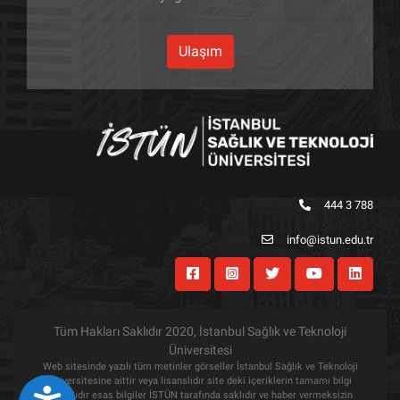
Ulaşım
444 3 788
info@istun.edu.tr
Tüm Hakları Saklıdır 2020, İstanbul Sağlık ve Teknoloji
Üniversitesi
Web sitesinde yazılı tüm metinler görseller İstanbul Sağlık ve Teknoloji
Üniversitesine aittir veya lisanslıdır site deki içeriklerin tamamı bilgi
amaçlıdır esas bilgiler İSTÜN tarafında saklıdır ve haber vermeksizin