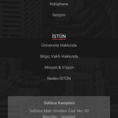
Kütüphane
İletişim
İSTÜN
Üniversite Hakkında
Bilgiç Vakfı Hakkında
Misyon & Vizyon
Neden İSTÜN
Sütlüce Kampüsü
Sütlüce Mah. İmrahor Cad. No: 82
Beyoğlu – İstanbul