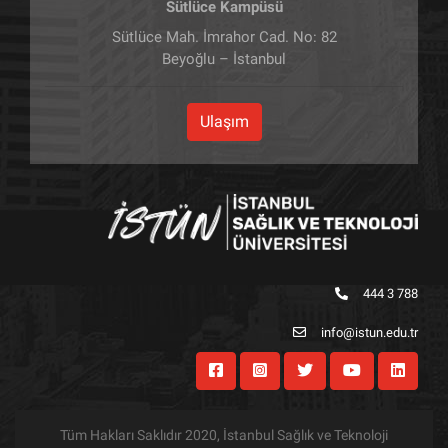
Sütlüce Kampüsü
Sütlüce Mah. İmrahor Cad. No: 82
Beyoğlu – İstanbul
Ulaşım
444 3 788
info@istun.edu.tr
Tüm Hakları Saklıdır 2020, İstanbul Sağlık ve Teknoloji