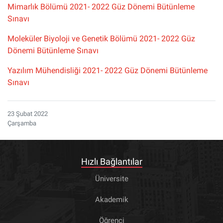
Mimarlık Bölümü 2021- 2022 Güz Dönemi Bütünleme
Sınavı
Moleküler Biyoloji ve Genetik Bölümü 2021- 2022 Güz
Dönemi Bütünleme Sınavı
Yazılım Mühendisliği 2021- 2022 Güz Dönemi Bütünleme
Sınavı
23 Şubat 2022
Çarşamba
Hızlı Bağlantılar
Üniversite
Akademik
Öğrenci