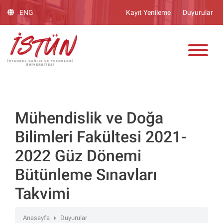
Lütfen
ENG
Kayıt Yenileme
Duyurular
dikkat:
Bu
ADAY ÖĞRENCİ
web
sitesinde,
erişilebilirliği
destekleyen
bir
"Nagish
BiClick"
Mühendislik ve Doğa
sistemi
Bilimleri Fakültesi 2021-
bulunur.
2022 Güz Dönemi
Bütünleme Sınavları
Takvimi
Anasayfa
Duyurular