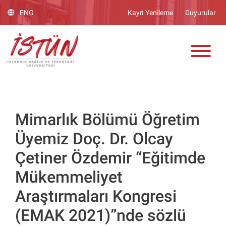
Lütfen
ENG
Kayıt Yenileme
Duyurular
dikkat:
Bu
ADAY ÖĞRENCİ
web
sitesinde,
erişilebilirliği
destekleyen
bir
"Nagish
BiClick"
Mimarlık Bölümü Öğretim
sistemi
Üyemiz Doç. Dr. Olcay
bulunur.
Çetiner Özdemir “Eğitimde
Mükemmeliyet
Araştırmaları Kongresi
(EMAK 2021)”nde sözlü