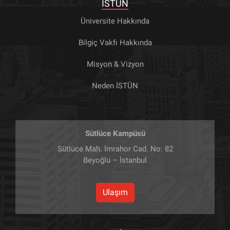
İSTÜN
Üniversite Hakkında
Bilgiç Vakfı Hakkında
Misyon & Vizyon
Neden İSTÜN
Sütlüce Kampüsü
Sütlüce Mah. İmrahor Cad. No: 82
Beyoğlu – İstanbul
Ulaşım