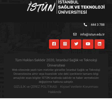
444 3 788
info@istun.edu.tr
Tüm Hakları Saklıdır 2020, İstanbul Sağlık ve Teknoloji
Üniversitesi
Web sitesinde yazılı tüm metinler görseller İstanbul Sağlık ve Teknoloji
Üniversitesine aittir veya lisanslıdır site deki içeriklerin tamamı bilgi
amaçlıdır esas bilgiler İSTÜN tarafında saklıdır ve haber vermeksizin
değiştirme hakkına sahiptir.
GİZLİLİK ve ÇEREZ POLİTİKASI
Kişisel Verilerin Korunması
Hakkında