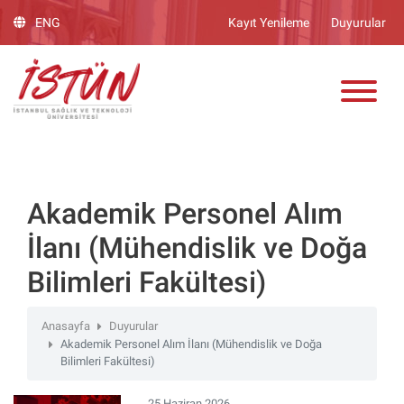
Lütfen
ENG
Kayıt Yenileme
Duyurular
dikkat:
Bu
ADAY ÖĞRENCİ
web
sitesinde,
erişilebilirliği
destekleyen
bir
"Nagish
BiClick"
Akademik Personel Alım
sistemi
İlanı (Mühendislik ve Doğa
bulunur.
Bilimleri Fakültesi)
Anasayfa
Duyurular
Akademik Personel Alım İlanı (Mühendislik ve Doğa
Bilimleri Fakültesi)
25 Haziran 2026