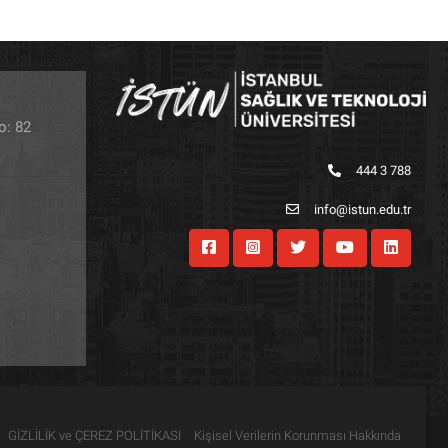
o: 82
444 3 788
info@istun.edu.tr
GİZLİLİK ve ÇEREZ POLİTİKASI
Kişisel Verilerin Korunması Hakkında