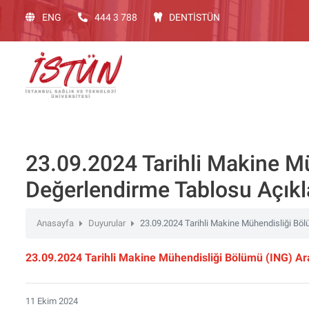
Lütfen
ENG
444 3 788
DENTİSTÜN
dikkat:
Bu
web
sitesinde,
erişilebilirliği
destekleyen
bir
"Nagish
BiClick"
23.09.2024 Tarihli Makine M
sistemi
Değerlendirme Tablosu Açıkl
bulunur.
web
sitesini
Anasayfa
Duyurular
23.09.2024 Tarihli Makine Mühendisliği Böl
ekran
okuyucusu
23.09.2024 Tarihli Makine Mühendisliği Bölümü (ING) Ara
kullanan
görme
11 Ekim 2024
engelli