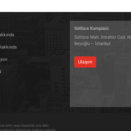
Sütlüce Kampüsü
akkında
Sütlüce Mah. İmrahor Cad. N
Beyoğlu – İstanbul
 Hakkında
zyon
Ulaşım
N
e aittir veya lisanslıdır site deki
vermeksizin değiştirme hakkına sahiptir.