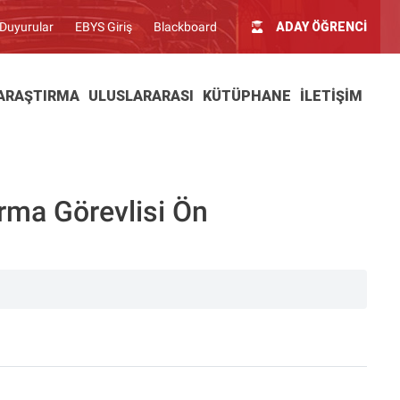
Duyurular
EBYS Giriş
Blackboard
ADAY ÖĞRENCİ
ARAŞTIRMA
ULUSLARARASI
KÜTÜPHANE
İLETIŞIM
rma Görevlisi Ön