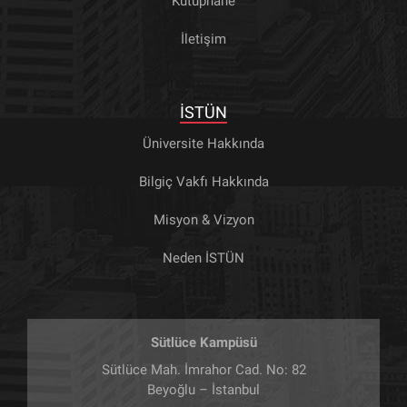
Kütüphane
İletişim
İSTÜN
Üniversite Hakkında
Bilgiç Vakfı Hakkında
Misyon & Vizyon
Neden İSTÜN
Sütlüce Kampüsü
Sütlüce Mah. İmrahor Cad. No: 82
Beyoğlu – İstanbul