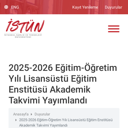
Lütfen
ENG
Kayıt Yenileme
Duyurular
dikkat:
Bu
ADAY ÖĞRENCİ
web
sitesinde,
erişilebilirliği
destekleyen
bir
"Nagish
BiClick"
2025-2026 Eğitim-Öğretim
sistemi
Yılı Lisansüstü Eğitim
bulunur.
Enstitüsü Akademik
Takvimi Yayımlandı
Anasayfa
Duyurular
2025-2026 Eğitim-Öğretim Yılı Lisansüstü Eğitim Enstitüsü
Akademik Takvimi Yayımlandı