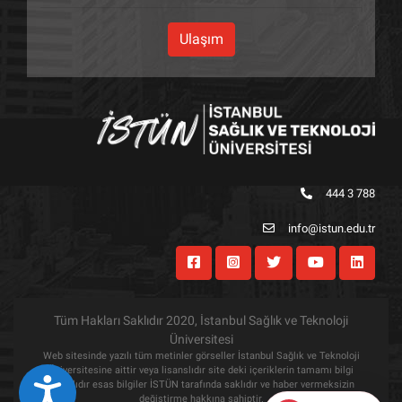
Ulaşım
444 3 788
info@istun.edu.tr
Tüm Hakları Saklıdır 2020, İstanbul Sağlık ve Teknoloji
Üniversitesi
Web sitesinde yazılı tüm metinler görseller İstanbul Sağlık ve Teknoloji
Üniversitesine aittir veya lisanslıdır site deki içeriklerin tamamı bilgi
Eri&#351;ilebilirlik
amaçlıdır esas bilgiler İSTÜN tarafında saklıdır ve haber vermeksizin
değiştirme hakkına sahiptir.