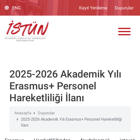
Lütfen
ENG
Kayıt Yenileme
Duyurular
dikkat:
Bu
ADAY ÖĞRENCİ
web
sitesinde,
erişilebilirliği
destekleyen
bir
"Nagish
BiClick"
2025-2026 Akademik Yılı
sistemi
Erasmus+ Personel
bulunur.
Hareketliliği İlanı
Anasayfa
Duyurular
2025-2026 Akademik Yılı Erasmus+ Personel Hareketliliği
İlanı