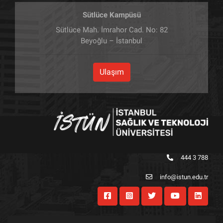
Sütlüce Kampüsü
Sütlüce Mah. İmrahor Cad. No: 82
Beyoğlu – İstanbul
Ulaşım
444 3 788
info@istun.edu.tr