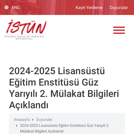
Lütfen
ENG
Kayıt Yenileme
Duyurular
dikkat:
Bu
ADAY ÖĞRENCİ
web
sitesinde,
erişilebilirliği
destekleyen
bir
"Nagish
BiClick"
2024-2025 Lisansüstü
sistemi
Eğitim Enstitüsü Güz
bulunur.
Yarıyılı 2. Mülakat Bilgileri
Açıklandı
Anasayfa
Duyurular
2024-2025 Lisansüstü Eğitim Enstitüsü Güz Yarıyılı 2.
Mülakat Bilgileri Açıklandı