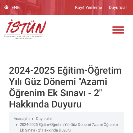
Lütfen
ENG
Kayıt Yenileme
Duyurular
dikkat:
Bu
ADAY ÖĞRENCİ
web
sitesinde,
erişilebilirliği
destekleyen
bir
"Nagish
BiClick"
2024-2025 Eğitim-Öğretim
sistemi
Yılı Güz Dönemi ''Azami
bulunur.
Öğrenim Ek Sınavı - 2''
Hakkında Duyuru
Anasayfa
Duyurular
2024-2025 Eğitim-Öğretim Yılı Güz Dönemi ''Azami Öğrenim
Ek Sınavı - 2'' Hakkında Duyuru