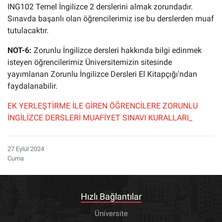
ING102 Temel İngilizce 2 derslerini almak zorundadır.
Sınavda başarılı olan öğrencilerimiz ise bu derslerden muaf
tutulacaktır.
NOT-6:
Zorunlu İngilizce dersleri hakkında bilgi edinmek
isteyen öğrencilerimiz Üniversitemizin sitesinde
yayımlanan Zorunlu İngilizce Dersleri El Kitapçığı'ndan
faydalanabilir.
EK YERLEŞTİRME İLE GİREN ÖĞRENCİLERE ZORUNLU
İNGİLİZCE DERSLERİ MUAFİYET SINAVI KURALLARI_
27 Eylül 2024
Cuma
Hızlı Bağlantılar
Üniversite