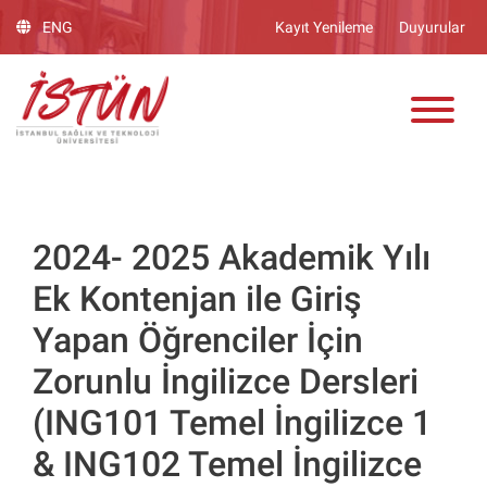
Lütfen
ENG
Kayıt Yenileme
Duyurular
dikkat:
Bu
ADAY ÖĞRENCİ
web
sitesinde,
erişilebilirliği
destekleyen
bir
"Nagish
BiClick"
2024- 2025 Akademik Yılı
sistemi
Ek Kontenjan ile Giriş
bulunur.
Yapan Öğrenciler İçin
Zorunlu İngilizce Dersleri
(ING101 Temel İngilizce 1
& ING102 Temel İngilizce