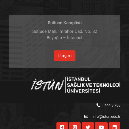
Sütlüce Kampüsü
Sütlüce Mah. İmrahor Cad. No: 82
Beyoğlu – İstanbul
Ulaşım
444 3 788
info@istun.edu.tr