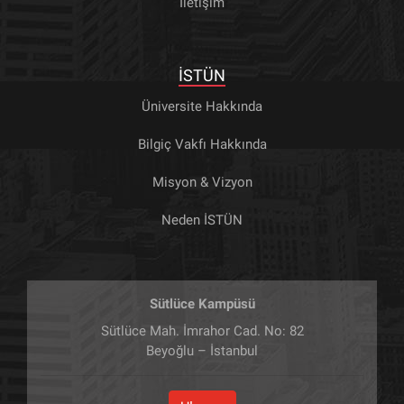
İletişim
İSTÜN
Üniversite Hakkında
Bilgiç Vakfı Hakkında
Misyon & Vizyon
Neden İSTÜN
Sütlüce Kampüsü
Sütlüce Mah. İmrahor Cad. No: 82
Beyoğlu – İstanbul