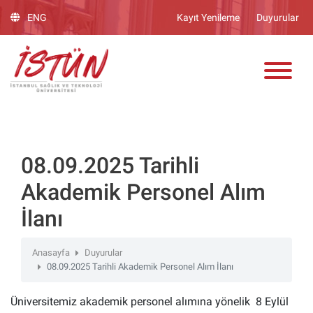
Lütfen
ENG
Kayıt Yenileme
Duyurular
dikkat:
Bu
ADAY ÖĞRENCİ
web
sitesinde,
erişilebilirliği
destekleyen
bir
"Nagish
BiClick"
08.09.2025 Tarihli
sistemi
Akademik Personel Alım
bulunur.
İlanı
Anasayfa
Duyurular
08.09.2025 Tarihli Akademik Personel Alım İlanı
Üniversitemiz akademik personel alımına yönelik 8 Eylül