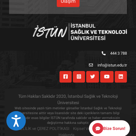
Ulaşım
444 3 788
info@istun.edu.tr
Tüm Hakları Saklıdır 2020, İstanbul Sağlık ve Teknoloji
Üniversitesi
Web sitesinde yazılı tüm metinler görseller İstanbul Sağlık ve Teknoloji
Üniversitesine aittir veya lisanslıdır site deki içeriklerin tamamı bilgi
Eri&#351;ilebilirlik
amaçlıdır esas bilgiler İSTÜN tarafında saklıdır ve haber vermeksizin
değiştirme hakkına sahiptir.
Bize Sorun!
GİZLİLİK ve ÇEREZ POLİTİKASI
Kişisel Verilerin Korunması
Hakkında