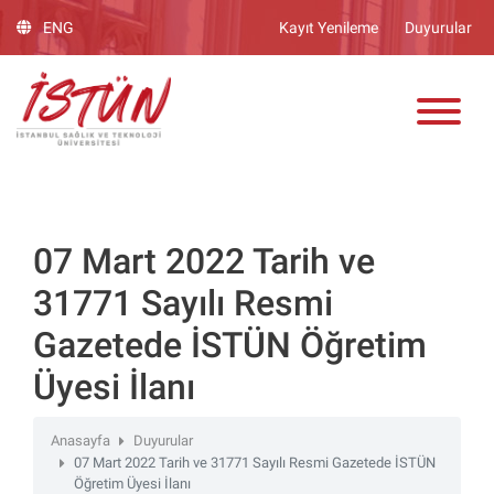
Lütfen
ENG
Kayıt Yenileme
Duyurular
dikkat:
Bu
ADAY ÖĞRENCİ
web
sitesinde,
erişilebilirliği
destekleyen
bir
"Nagish
BiClick"
07 Mart 2022 Tarih ve
sistemi
31771 Sayılı Resmi
bulunur.
Gazetede İSTÜN Öğretim
Üyesi İlanı
Anasayfa
Duyurular
07 Mart 2022 Tarih ve 31771 Sayılı Resmi Gazetede İSTÜN
Öğretim Üyesi İlanı