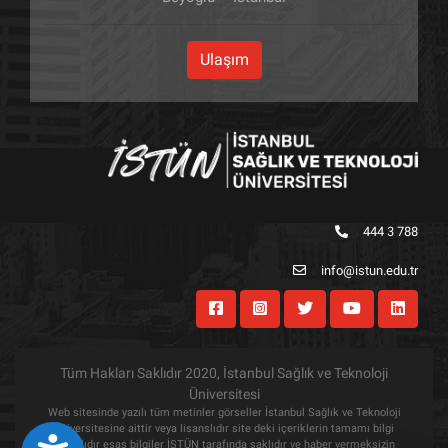
Ulaşım
444 3 788
info@istun.edu.tr
Tüm Hakları Saklıdır 2020, İstanbul Sağlık ve Teknoloji
Üniversitesi
Web sitesinde yazılı tüm metinler görseller İstanbul Sağlık ve Teknoloji
Üniversitesine aittir veya lisanslıdır site deki içeriklerin tamamı bilgi
amaçlıdır esas bilgiler İSTÜN tarafında saklıdır ve haber vermeksizin