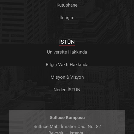
Kütüphane
İletişim
İSTÜN
Üniversite Hakkında
Bilgiç Vakfı Hakkında
Misyon & Vizyon
Neden İSTÜN
Sütlüce Kampüsü
Sütlüce Mah. İmrahor Cad. No: 82
Beyoğlu – İstanbul