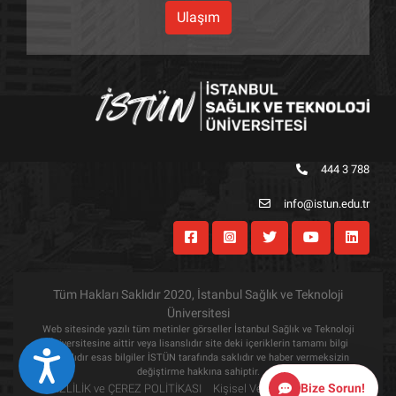
Ulaşım
444 3 788
info@istun.edu.tr
Tüm Hakları Saklıdır 2020, İstanbul Sağlık ve Teknoloji
Üniversitesi
Web sitesinde yazılı tüm metinler görseller İstanbul Sağlık ve Teknoloji
Üniversitesine aittir veya lisanslıdır site deki içeriklerin tamamı bilgi
Eri&#351;ilebilirlik
amaçlıdır esas bilgiler İSTÜN tarafında saklıdır ve haber vermeksizin
değiştirme hakkına sahiptir.
Bize Sorun!
GİZLİLİK ve ÇEREZ POLİTİKASI
Kişisel Verilerin Korunması