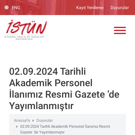
Lütfen
ENG
Kayıt Yenileme
Duyurular
dikkat:
Bu
ADAY ÖĞRENCİ
web
sitesinde,
erişilebilirliği
destekleyen
bir
"Nagish
BiClick"
02.09.2024 Tarihli
sistemi
Akademik Personel
bulunur.
İlanımız Resmi Gazete ’de
Yayımlanmıştır
Anasayfa
Duyurular
02.09.2024 Tarihli Akademik Personel İlanımız Resmi
Gazete ’de Yayımlanmıştır