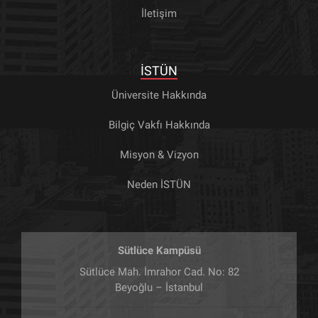
İletişim
İSTÜN
Üniversite Hakkında
Bilgiç Vakfı Hakkında
Misyon & Vizyon
Neden İSTÜN
Sütlüce Kampüsü
Sütlüce Mah. İmrahor Cad. No: 82
Beyoğlu – İstanbul