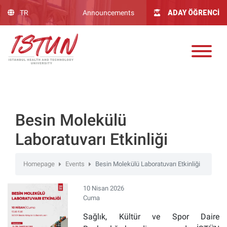
Lütfen
TR
Announcements
ADAY ÖĞRENCİ
dikkat:
Bu
web
sitesinde,
erişilebilirliği
destekleyen
bir
"Nagish
BiClick"
Besin Molekülü
sistemi
Laboratuvarı Etkinliği
bulunur.
Homepage
Events
Besin Molekülü Laboratuvarı Etkinliği
10 Nisan 2026
Cuma
Sağlık, Kültür ve Spor Daire