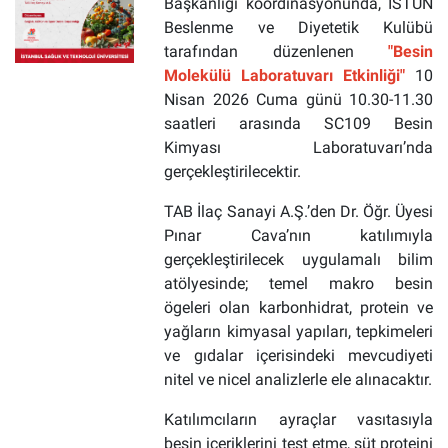
Başkanlığı koordinasyonunda, İSTÜN
Beslenme ve Diyetetik Kulübü
tarafından düzenlenen
"Besin
Molekülü Laboratuvarı Etkinliği"
10
Nisan 2026 Cuma günü 10.30-11.30
saatleri arasında SC109 Besin
Kimyası Laboratuvarı’nda
gerçekleştirilecektir.
TAB İlaç Sanayi A.Ş.’den Dr. Öğr. Üyesi
Pınar Cava’nın katılımıyla
gerçekleştirilecek uygulamalı bilim
atölyesinde; temel makro besin
ögeleri olan karbonhidrat, protein ve
yağların kimyasal yapıları, tepkimeleri
ve gıdalar içerisindeki mevcudiyeti
nitel ve nicel analizlerle ele alınacaktır.
Katılımcıların ayraçlar vasıtasıyla
besin içeriklerini test etme, süt proteini