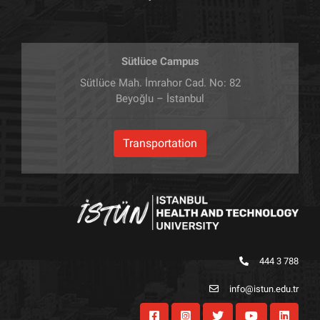
Sütlüce Campus
Sütlüce Mah. İmrahor Cad. No: 82
Beyoğlu – İstanbul
Transportation
444 3 788
info@istun.edu.tr