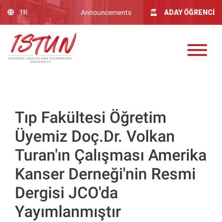
Lütfen
TR
Announcements
ADAY ÖĞRENCİ
dikkat:
Bu
web
sitesinde,
erişilebilirliği
destekleyen
bir
"Nagish
BiClick"
Tıp Fakültesi Öğretim
sistemi
Üyemiz Doç.Dr. Volkan
bulunur.
Turan'ın Çalışması Amerika
Kanser Derneği'nin Resmi
Dergisi JCO'da
Yayımlanmıştır