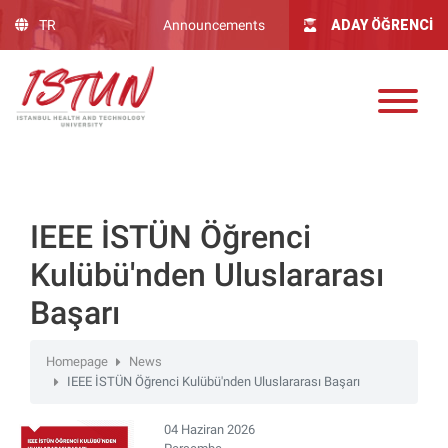
Lütfen
TR
Announcements
ADAY ÖĞRENCİ
dikkat:
Bu
web
sitesinde,
erişilebilirliği
destekleyen
bir
"Nagish
BiClick"
IEEE İSTÜN Öğrenci
sistemi
Kulübü'nden Uluslararası
bulunur.
Başarı
Homepage
News
IEEE İSTÜN Öğrenci Kulübü'nden Uluslararası Başarı
04 Haziran 2026