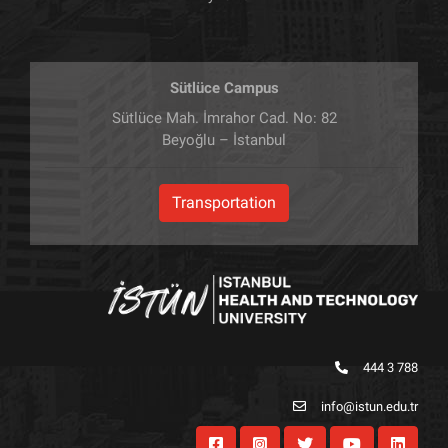
Sütlüce Campus
Sütlüce Mah. İmrahor Cad. No: 82
Beyoğlu – İstanbul
Transportation
444 3 788
info@istun.edu.tr